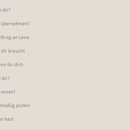
i dir?
na übernehmen?
Auftrag an Lena
 dir braucht
ena für dich
 dir?
Grenzen?
elmäßig prüfen
on hast