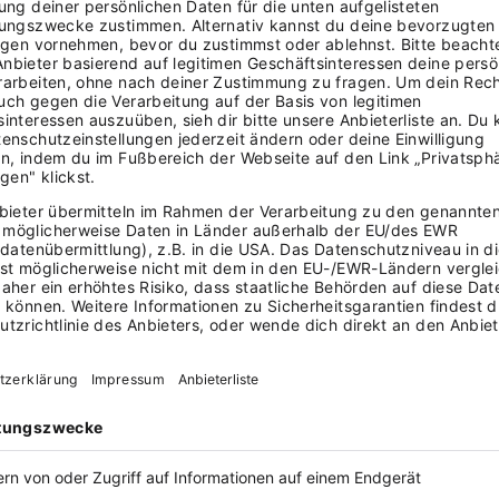
hlüsselübergaben, Medikamentenfenster.
ntation muss täglich aktuell sein. Meine
ftlich, ich tippe abends alles in die Software.
gehörige rufen an, wollen wissen wie es Mama
 wurden. Wichtig, aber es reißt mich ständig
tzplanung. Sobald jemand krank ist, bricht
 rufe morgens um 6 Mitarbeiter an, und
?
Ich dokumentiere zu spät. Manchmal drei
. Letzte Woche habe ich bei Herrn Wenger
osis Marcumar bekommt. Das darf nicht