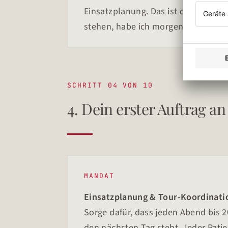
Einsatzplanung. Das ist der Flasch
stehen, habe ich morgens Luft für a
SCHRITT 04 VON 10
4. Dein erster Auftrag a
MANDAT
Einsatzplanung & Tour-Koordinati
Sorge dafür, dass jeden Abend bis 2
den nächsten Tag steht. Jeder Pati