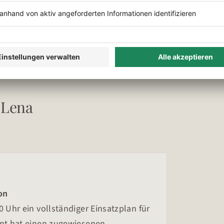
enhals. Wenn die Touren sauber
lles andere.
n Lena
on
0 Uhr ein vollständiger Einsatzplan für
ent hat einen zugewiesenen