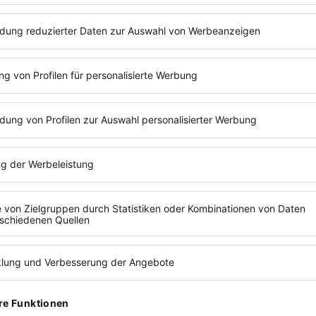
ehmen?
on
 strukturieren
dard-Updates)