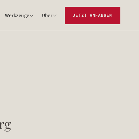
Werkzeuge
Über
JETZT ANFANGEN


rg