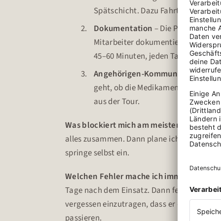
Spätschicht. Dazu Fahrtzeiten, Sc
Dokumentation
– Die Pflegedokume
Mitarbeiter dokumentieren handschri
45–60 Minuten, jeden Tag.
Angehörigen-Kommunikation
– An
geht, ob die Medikamente angepasst
aus der Tour.
Was blockiert mich am meisten?
Die Einsa
alles zusammen. Dann plane ich nachts um,
springe selbst ein.
Welchen Fehler mache ich immer wieder
Tage nach dem Einsatz. Dann fehlen Details
vergessen einzutragen, dass er die neue D
passieren.