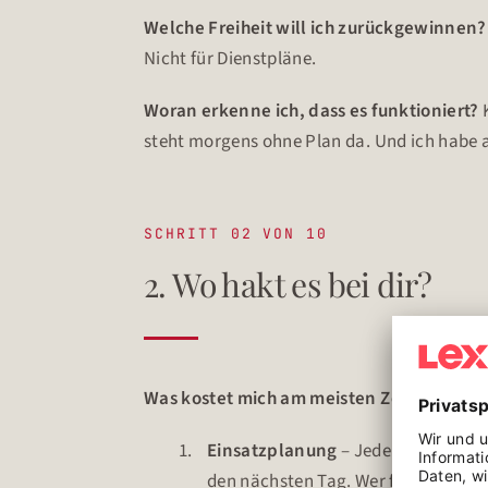
Welche Freiheit will ich zurückgewinnen
Nicht für Dienstpläne.
Woran erkenne ich, dass es funktioniert?
steht morgens ohne Plan da. Und ich habe 
SCHRITT 02 VON 10
2. Wo hakt es bei dir?
Was kostet mich am meisten Zeit und Ene
Einsatzplanung
– Jeden Abend sitz
den nächsten Tag. Wer fährt wohin, 