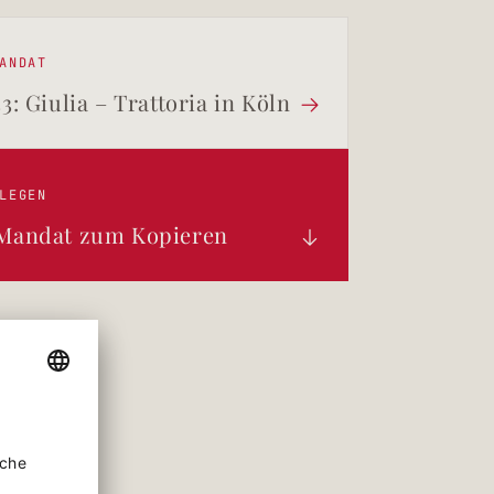
ANDAT
33: Giulia – Trattoria in Köln

LEGEN
 Mandat zum Kopieren
