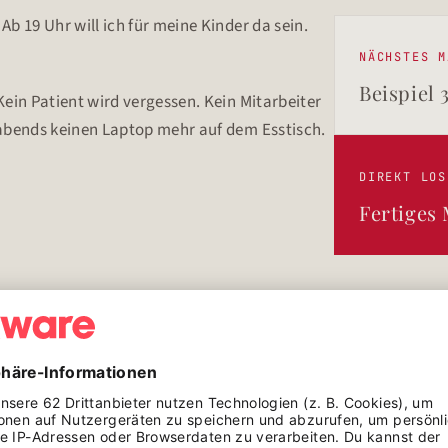
?
Ab 19 Uhr will ich für meine Kinder da sein.
NÄCHSTES M
Beispiel 
Kein Patient wird vergessen. Kein Mitarbeiter
abends keinen Laptop mehr auf dem Esstisch.
DIREKT LOS
Fertiges
rgie?
e ich 60–90 Minuten an der Tour-Planung für
wer ist krank, wer macht Früh-, wer