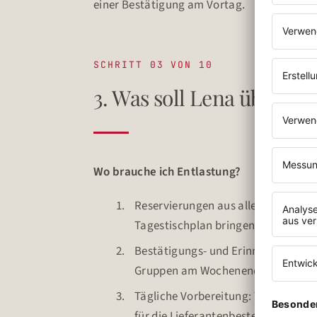
einer Bestätigung am Vortag.
SCHRITT 03 VON 10
3. Was soll Lena übern
Wo brauche ich Entlastung?
Reservierungen aus allen Kanälen a
Tagestischplan bringen.
Bestätigungs- und Erinnerungsnach
Gruppen am Wochenende, um No-Sh
Tägliche Vorbereitung: Tischplan 
für die Lieferantenbestellung.