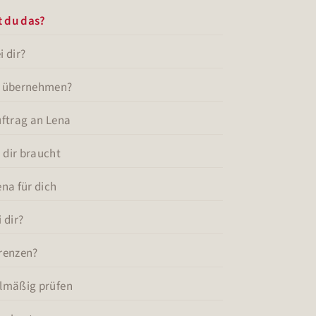
t du das?
i dir?
na übernehmen?
Auftrag an Lena
 dir braucht
ena für dich
 dir?
Grenzen?
elmäßig prüfen