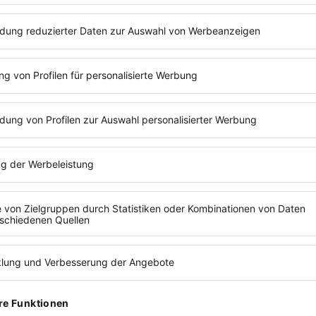
ehmen?
n einer Stelle sammeln und in einen sauberen
richten an Gäste, besonders bei großen
ows zu senken.
für morgen, Gästezahl-Prognose und Vorschlag