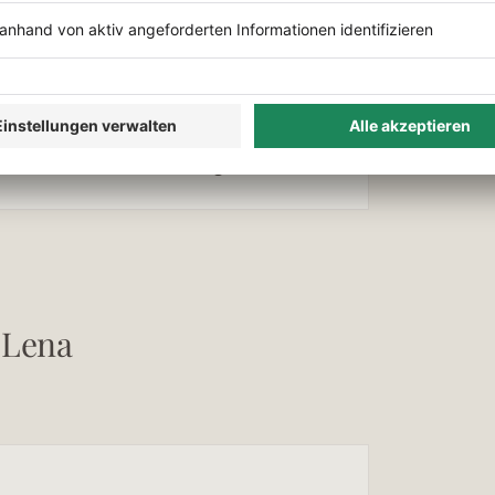
an. Das ist mein größtes Chaos und
 läuft, kommen Bestellungen dran.
n Lena