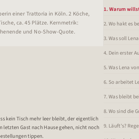
1. Warum wills
erin einer Trattoria in Köln. 2 Köche,
Tische, ca. 45 Plätze. Kernmetrik:
2. Wo hakt es be
chenende und No-Show-Quote.
3. Was soll Le
4. Dein erster 
5. Was Lena von
6. So arbeitet L
7. Was bleibt bei
8. Wo sind die 
ass kein Tisch mehr leer bleibt, der eigentlich
9. Läuft's? Reg
em letzten Gast nach Hause gehen, nicht noch
estellungen tippen.