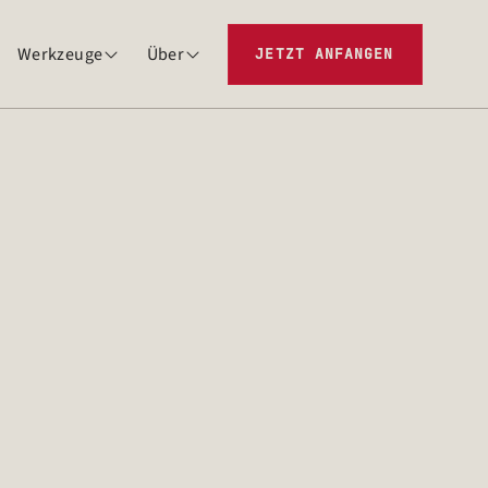
Werkzeuge
Über
JETZT ANFANGEN

