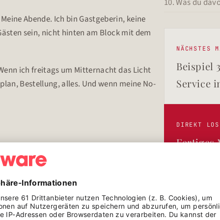
10. Was du dav
?
Meine Abende. Ich bin Gastgeberin, keine
 Gästen sein, nicht hinten am Block mit dem
NÄCHSTES M
Beispiel 
Wenn ich freitags um Mitternacht das Licht
Service i
plan, Bestellung, alles. Und wenn meine No-
DIREKT LOS
Fertiges
rgie?