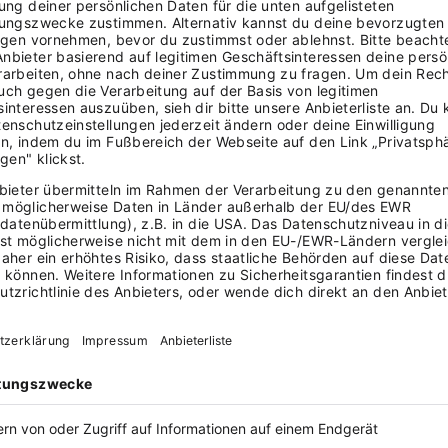
n zusammenführen
– Telefon, Instagram-DM,
. Ich übertrage alles per Hand in meinen
 und trotzdem hab ich mal doppelt vergeben.
tag und Samstag reservieren Leute für sechs
 Keine Absage, nichts. Zwei Tische leer an
 150 Euro, die mir fehlen.
rabend
– Jeden Abend sitze ich da und
Mozzarella, wie viel Wein? Ich bestelle bei
 Bauch raus. Mal zu viel, mal zu wenig.
s in meinem Kopf ist. Wenn ich krank bin, weiß
?
Ich bestätige Reservierungen mündlich am
Und ich frage bei großen Gruppen nicht nach