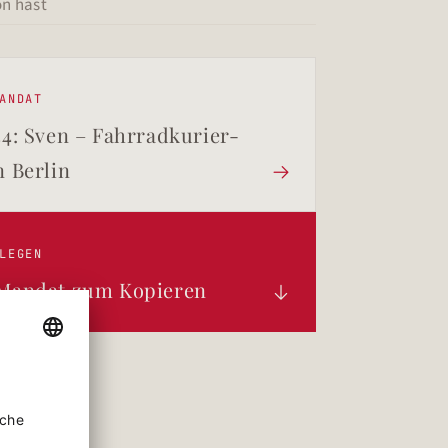
on hast
ANDAT
34: Sven – Fahrradkurier-
n Berlin

LEGEN
 Mandat zum Kopieren
