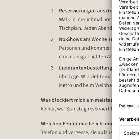
Reservierungen aus drei Kanäle
Walk-in, manchmal noch über Google
Tischplan. Jeden Abend 40 Minuten,
No-Shows am Wochenende
– Frei
Personen und kommen einfach nicht.
einem ausgebuchten Abend. Das sind
Lieferantenbestellung nach Feie
überlege: Wie viel Tomaten, wie viel 
Metro und beim Weinhändler aus dem
Was blockiert mich am meisten?
Dass alle
keiner, wer Samstag reserviert hat.
Welchen Fehler mache ich immer wieder
Telefon und vergesse, sie aufzuschreiben. 