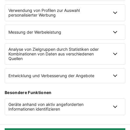
Beispielton:
FAQ
„Wie wunderbar, Sie heiraten! Wir lieben es,
Glossar
Hochzeiten in Blumen zu erzählen...“
Quellen
Kontakt
Nicht wie ein Lieferdienst.
Presse
Tell Your Story
4. Eskalation
Cookie-Einstellungen
Datenschutz
Frag mich bei:
Impressum
Nutzungsbedingungen
Braut mit großem Budget. Sonderwünsche
(Farben, Blumen). Fragen zu Verfügbarkeit von
Blumen.
© 2026 Haufe-Lexware GmbH & Co. KG
Konzept & Text:
Christian Steiger
Informier mich sofort bei: