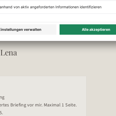
. Weil es mich jeden Tag betrifft und
sert.
n Lena
ng
rtes Briefing vor mir. Maximal 1 Seite.
5.