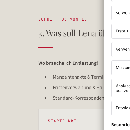
SCHRITT 03 VON 10
3. Was soll Lena übern
Wo brauche ich Entlastung?
Mandantenakte & Terminvorbereitu
Fristenverwaltung & Erinnerungen
Standard-Korrespondenz mit Finan
STARTPUNKT