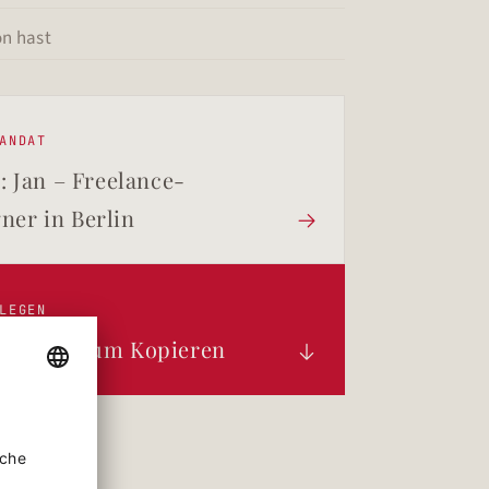
on hast
ANDAT
7: Jan – Freelance-
ner in Berlin

LEGEN
 Mandat zum Kopieren
