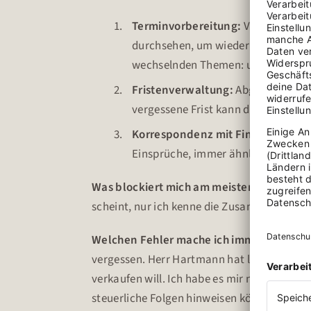
Terminvorbereitung:
Vor jedem Ma
durchsehen, um wieder auf Stand 
wechselnden Themen: unmöglich, al
Fristenverwaltung:
Abgabefristen,
vergessene Frist kann die Kanzlei ru
Korrespondenz mit Finanzämtern
Einsprüche, immer ähnlich, aber je
Was blockiert mich am meisten?
Die Termi
scheint, nur ich kenne die Zusammenhänge
Welchen Fehler mache ich immer wieder?
vergessen. Herr Hartmann hat letztes Mal er
verkaufen will. Ich habe es mir nicht notiert
steuerliche Folgen hinweisen können.