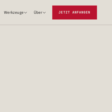
Werkzeuge
Über
JETZT ANFANGEN

