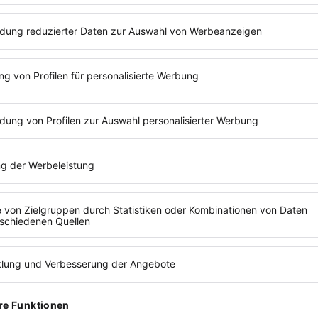
ehmen?
ng
zämtern