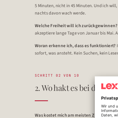
5 Minuten, nicht in 45 Minuten. Und ich will
nachts davon wach werde.
Welche Freiheit will ich zurückgewinnen?
akzeptiere lange Tage von Januar bis Mai. Ab
Woran erkenne ich, dass es funktioniert?
I
sofort, was ansteht. Kein Suchen, kein Lese
SCHRITT 02 VON 10
2. Wo hakt es bei dir?
Was kostet mich am meisten Zeit und Ene