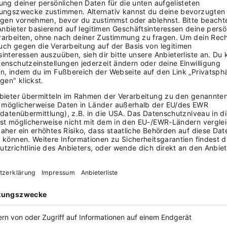
ndantentermin 30–45 Minuten Akten
zu kommen. Bei 180 Mandaten und
les im Kopf zu haben.
 Einspruchsfristen, Verlängerungsfristen. Eine
inieren. Die Angst davor raubt mir Schlaf.
:
Standardanfragen, Fristverlängerungen,
des Mal von Grund auf geschrieben.
nvorbereitung. Weil sie nicht delegierbar
 bei komplexen Mandaten.
Wichtige Nebenbemerkungen von Mandanten
wähnt, dass er die Immobilie vielleicht
. Hätte ich es gewusst, hätte ich ihn auf