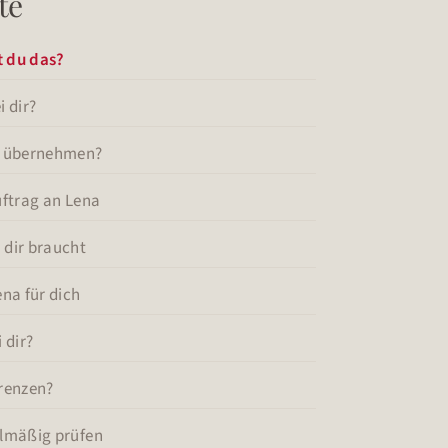
te
t du das?
i dir?
na übernehmen?
Auftrag an Lena
 dir braucht
ena für dich
 dir?
Grenzen?
elmäßig prüfen