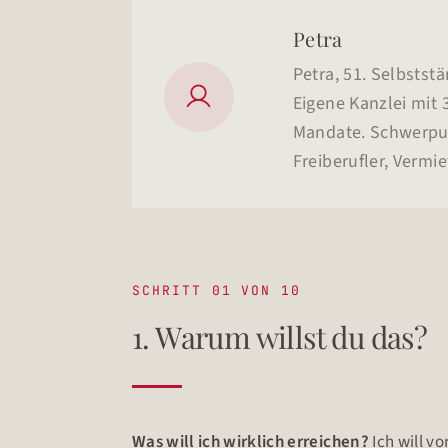
Petra
Petra, 51. Selbstst

Eigene Kanzlei mit 
Mandate. Schwerpu
Freiberufler, Vermi
SCHRITT 01 VON 10
1. Warum willst du das?
Was will ich wirklich erreichen?
Ich will v