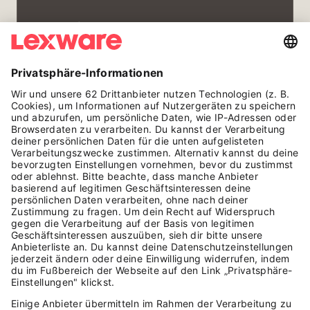
Das darfst du selbstständig:
Du arbeitest mit meiner Objektliste (25
Objekte), meiner Personalliste (12 Kräfte), der
Schlüsselübersicht, Google Calendar und der
WhatsApp-Gruppe. Du erfasst
Krankmeldungen, ermittelst verfügbare
Diese komplett ausgefüllten Mandate gehören zum
Kräfte, erstellst Ersatzvorschläge und
Lena Prinzip
von
Christian Steiger
. Mit der Nutzung
aktualisierst nach meiner Bestätigung den
dieser Inhalte erklärst du dich mit unseren
Kalender. Arztpraxen und Objekte mit festen
Nutzungsbedingungen
einverstanden.
Zugangszeiten haben immer Vorrang.
Das darfst du nicht:
Du disponierst niemand eigenmächtig um,
ordnest keine Überstunden an, teilst niemand
NÄCHSTE SCHRITTE