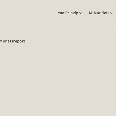
Lena Prinzip
KI-Mandate


Monatsreport