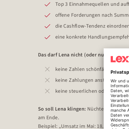
Top 3 Einnahmequellen und auf
offene Forderungen nach Summe 
die Cashflow-Tendenz einordnen:
eine konkrete Handlungsempfeh
Das darf Lena nicht (oder nur mit Freig
keine Zahlen schönfärben oder 
keine Zahlungen anstoßen, Rec
keine steuerlichen oder rechtl
So soll Lena klingen:
Nüchtern, ehrlich,
am Ende.
Beispiel: „Umsatz im Mai: 18.200 Euro, 