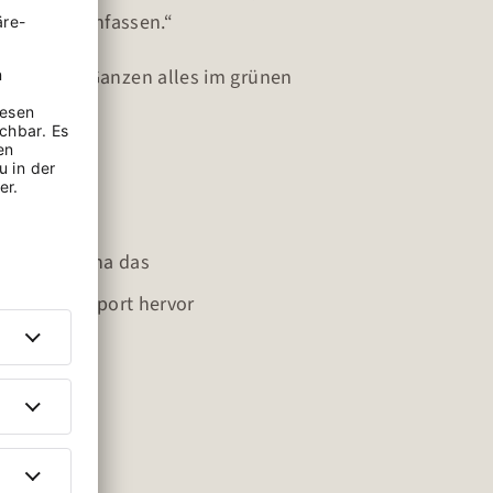
n aktiv nachfassen.“
roßen und Ganzen alles im grünen
f Nachfrage
d meldet Lena das
 oben im Report hervor
 schätzen