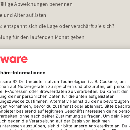
fällige Abweichungen benennen
und Alter auflisten
 entspannt sich die Lage oder verschärft sie sich?
lung für den laufenden Monat geben
abe):
negative Trends weglassen
hnungen versenden oder Mahnungen verschicken
ichen Bewertungen abgeben, das gehört zur Steuerberatu
 auf den Punkt. Keine Beschönigung, aber auch kein Ala
minus 12 Prozent zum April. Hauptgrund: ein Großkunde h