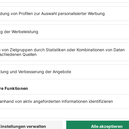
NACH 3 MONATEN
sbar, und stimmten die
Triffst du finanzielle Entsc
?
Zahlen statt im Nachhinein