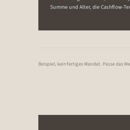
Summe und Alter, die Cashflow-Ten
Das darfst du nicht:
Du verschickst keine Rechnungen o
Bewertungen ab. Färb nichts schön
3. Werte
Beispiel, kein fertiges Mandat. Passe das M
Nüchtern und ehrlich. Sag es klar,
minus 12 Prozent, Grund X, Empfeh
Beispielton:
„Umsatz im Mai: 18.200 Euro, minus
Empfehlung: die zwei ältesten Re