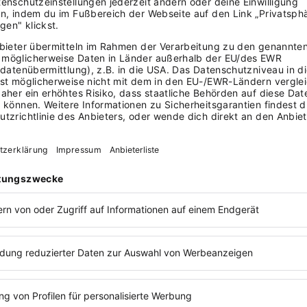
e. Empfehlung diesen Monat: die zwei ältesten Rechnunge
ein solides Ergebnis mit kleineren Schwankungen, im G
Folge, dann spricht Lena das ungefragt an, nicht erst au
 über 20 Prozent des Monatsumsatzes, dann markiert un
 Monat rechnerisch negativ, dann hebt Lena das sofort
usibel, etwa Umsatz null, dann fragt Lena nach, statt zu
 prüfen