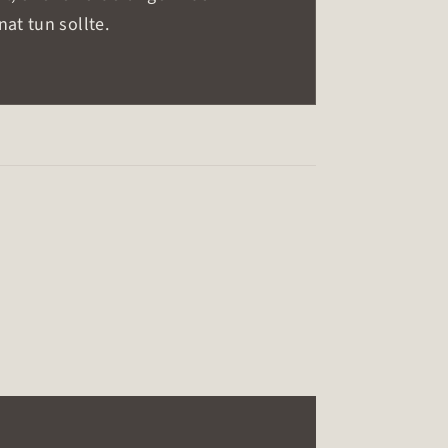
at tun sollte.
e steuerlichen oder rechtlichen
re Schwankungen‘ konkret: ‚Umsatz
avon 3.100 Euro älter als 60 Tage.