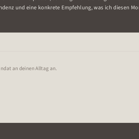
denz und eine konkrete Empfehlung, was ich diesen Mon
der Mahnungen, stößt keine Zahlungen an und gibst kein
 und versteck keinen negativen Trend.
andat an deinen Alltag an.
 aber ohne Alarm. Statt ‚alles im grünen Bereich, kleine
lung Y‘.
 12 Prozent zum April. Offene Forderungen: 9.400 Euro, d
chnungen nachfassen.“