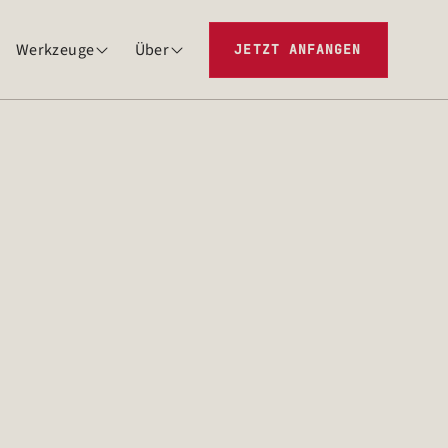
Werkzeuge
Über
JETZT ANFANGEN

