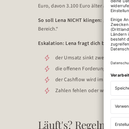
Euro, davon 3.100 Euro älter als 60 Tag
So soll Lena NICHT klingen:
„Insgesamt 
Bereich.“
Eskalation: Lena fragt dich bei
der Umsatz sinkt zwei Monate in 
die offenen Forderungen liegen
der Cashflow wird im kommenden
Zahlen fehlen oder wirken unpla
Läuft's? Regelmäßig